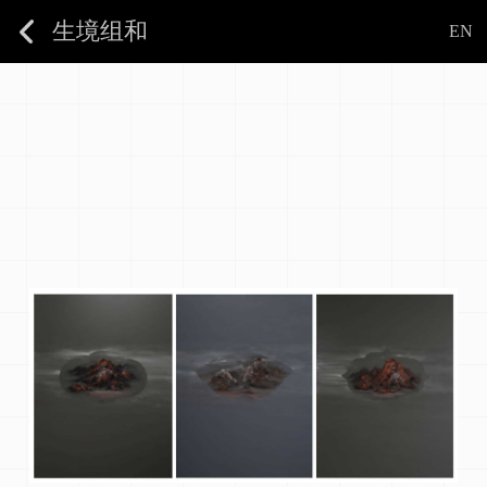
生境组和
EN